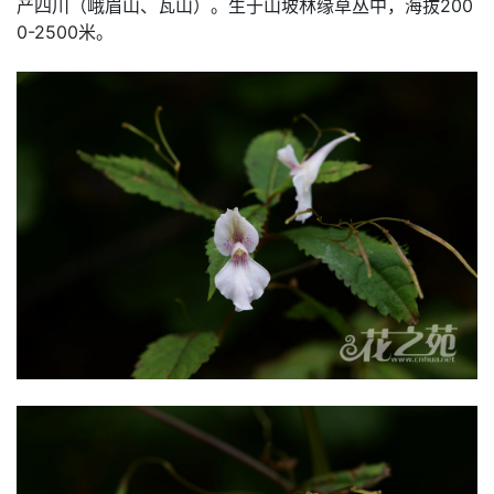
产四川（峨眉山、瓦山）。生于山坡林缘草丛中，海拔200
0-2500米。