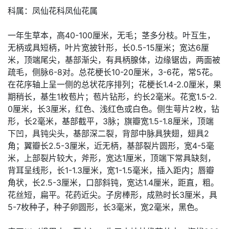
科属：凤仙花科凤仙花属
一年生草本，高40-100厘米，无毛；茎多分枝。叶互生，
无柄或具短柄，叶片宽披针形，长0.5-15厘米；宽达6厘
米，顶端尾尖，基部渐尖，有具柄腺体，边缘锯齿，两面被
疏毛，侧脉6-8对。总花梗长10-20厘米，3-6花，常5花。
在花序轴上呈一侧的总状花序排列；花梗长1.4-2.0厘米，果
期稍长，基生1枚苞片；苞片钻形，约长2毫米。花宽1.5-2.
0厘米，长3厘米，红色、浅红色或白色。侧生萼片2枚，钻
形，长2毫米，基部截平，3脉；旗瓣宽1.5-1.8厘米，顶端
下凹，具钝尖头，基部深二裂，背部中脉具狭翅，翅具2
角；翼瓣长2.5-3厘米，近无柄，基部裂片圆形，宽4-5毫
米，上部裂片较大，斧形，宽达1厘米，顶端下常具缺刻，
背耳呈线形，长1-1.3厘米，宽1-1.5毫米，插入距内；唇瓣
角状，长2.5-3厘米，口部斜钝，宽达1.4厘米，距直，粗。
花丝短，扁平。花药近尖。子房棒形，成熟时长3厘米，具
5-7枚种子，种子卵圆形，长3毫米，宽2毫米，黑色。