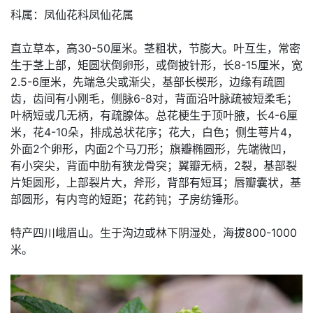
科属：凤仙花科凤仙花属
直立草本，高30-50厘米。茎粗状，节膨大。叶互生，常密
生于茎上部，矩圆状倒卵形，或倒披针形，长8-15厘米，宽
2.5-6厘米，先端急尖或渐尖，基部长楔形，边缘有疏圆
齿，齿间有小刚毛，侧脉6-8对，背面沿叶脉疏被短柔毛；
叶柄短或几无柄，有疏腺体。总花梗生于顶叶腋，长4-6厘
米，花4-10朵，排成总状花序；花大，白色；侧生萼片4，
外面2个卵形，内面2个马刀形；旗瓣椭圆形，先端微凹，
有小突尖，背面中肋有狭龙骨突；翼瓣无柄，2裂，基部裂
片矩圆形，上部裂片大，斧形，背部有短耳；唇瓣囊状，基
部圆形，有内弯的短距；花药钝；子房纺锤形。
特产四川峨眉山。生于沟边或林下阴湿处，海拔800-1000
米。