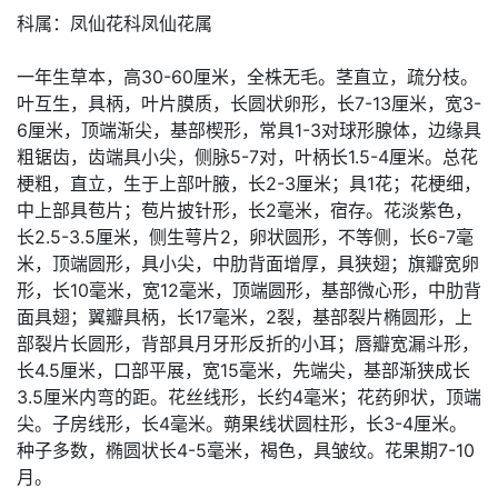
科属：凤仙花科凤仙花属
一年生草本，高30-60厘米，全株无毛。茎直立，疏分枝。
叶互生，具柄，叶片膜质，长圆状卵形，长7-13厘米，宽3-
6厘米，顶端渐尖，基部楔形，常具1-3对球形腺体，边缘具
粗锯齿，齿端具小尖，侧脉5-7对，叶柄长1.5-4厘米。总花
梗粗，直立，生于上部叶腋，长2-3厘米；具1花；花梗细，
中上部具苞片；苞片披针形，长2毫米，宿存。花淡紫色，
长2.5-3.5厘米，侧生萼片2，卵状圆形，不等侧，长6-7毫
米，顶端圆形，具小尖，中肋背面增厚，具狭翅；旗瓣宽卵
形，长10毫米，宽12毫米，顶端圆形，基部微心形，中肋背
面具翅；翼瓣具柄，长17毫米，2裂，基部裂片椭圆形，上
部裂片长圆形，背部具月牙形反折的小耳；唇瓣宽漏斗形，
长4.5厘米，口部平展，宽15毫米，先端尖，基部渐狭成长
3.5厘米内弯的距。花丝线形，长约4毫米；花药卵状，顶端
尖。子房线形，长4毫米。蒴果线状圆柱形，长3-4厘米。
种子多数，椭圆状长4-5毫米，褐色，具皱纹。花果期7-10
月。