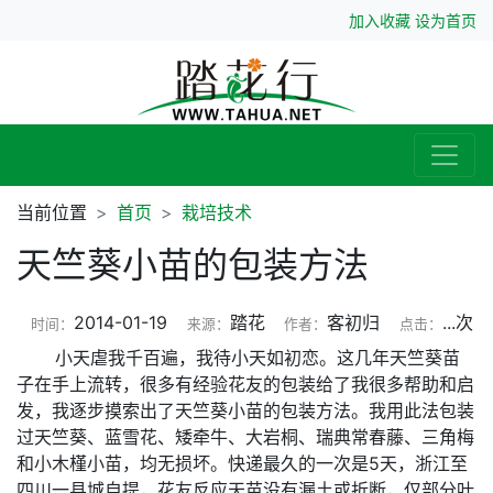
加入收藏
设为首页
当前位置
首页
栽培技术
天竺葵小苗的包装方法
2014-01-19
踏花
客初归
...
次
时间：
来源：
作者：
点击：
小天虐我千百遍，我待小天如初恋。这几年天竺葵苗
子在手上流转，很多有经验花友的包装给了我很多帮助和启
发，我逐步摸索出了天竺葵小苗的包装方法。我用此法包装
过天竺葵、蓝雪花、矮牵牛、大岩桐、瑞典常春藤、三角梅
和小木槿小苗，均无损坏。快递最久的一次是5天，浙江至
四川一县城自提，花友反应天苗没有漏土或折断，仅部分叶