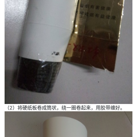
（2）将硬纸板卷成筒状，绕一圈卷起来，用胶带缠好。