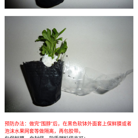
预防办法：做完“围脖”后，在黑色软钵外面套上保鲜膜或者
泡沫水果网套等做隔离，再包胶带。