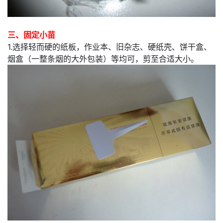
三、固定小苗
1.选择轻而硬的纸板，作业本、旧杂志、硬纸壳、饼干盒、
烟盒（一整条烟的大外包装）等均可，剪至合适大小。