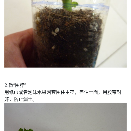
2.做“围脖”
用纸巾或者泡沫水果网套围住主茎，盖住土面，用胶带封
好，防止漏土。