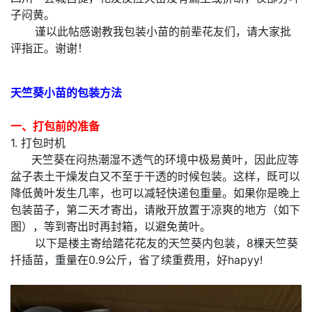
子闷黄。
谨以此帖感谢教我包装小苗的前辈花友们，请大家批
评指正。谢谢！
天竺葵小苗的包装方法
一、打包前的准备
1. 打包时机
天竺葵在闷热潮湿不透气的环境中极易黄叶，因此应等
盆子表土干燥发白又不至于干透的时候包装。这样，既可以
降低黄叶发生几率，也可以减轻快递包重量。如果你是晚上
包装苗子，第二天才寄出，请敞开放置于凉爽的地方（如下
图），等到寄出时再封箱，以避免黄叶。
以下是楼主寄给踏花花友的天竺葵内包装，8棵天竺葵
扦插苗，重量在0.9公斤，省了续重费用，好hapyy!