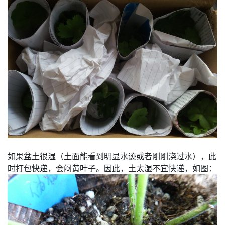
如果盆土很湿（土面能看到明显水迹或者刚刚浇过水），此
时打包快递，会闷黄叶子。因此，土太湿不宜快递，如图：