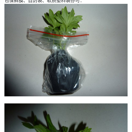
包保鲜膜、自封袋、软质塑料袋亦可：