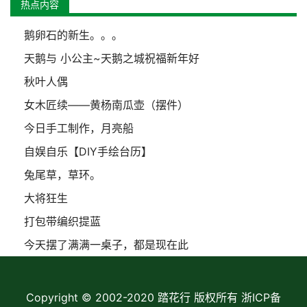
热点内容
鹅卵石的新生。。。
天鹅与 小公主~天鹅之城祝福新年好
秋叶人偶
女木匠续——黄杨南瓜壶（摆件）
今日手工制作，月亮船
自娱自乐【DIY手绘台历】
兔尾草，草环。
大将狂生
打包带编织提蓝
今天摆了满满一桌子，都是现在此
Copyright © 2002-2020 踏花行 版权所有
浙ICP备