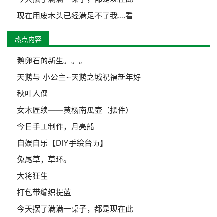
现在用废木头已经满足不了我....看
热点内容
鹅卵石的新生。。。
天鹅与 小公主~天鹅之城祝福新年好
秋叶人偶
女木匠续——黄杨南瓜壶（摆件）
今日手工制作，月亮船
自娱自乐【DIY手绘台历】
兔尾草，草环。
大将狂生
打包带编织提蓝
今天摆了满满一桌子，都是现在此