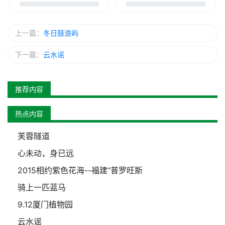
上一篇：
冬日鼓浪屿
下一篇：
云水谣
推荐内容
热点内容
芙蓉隧道
心未动，身已远
2015相约紫色花海--福建“普罗旺斯
骑上一匹蓝马
9.12厦门植物园
云水谣