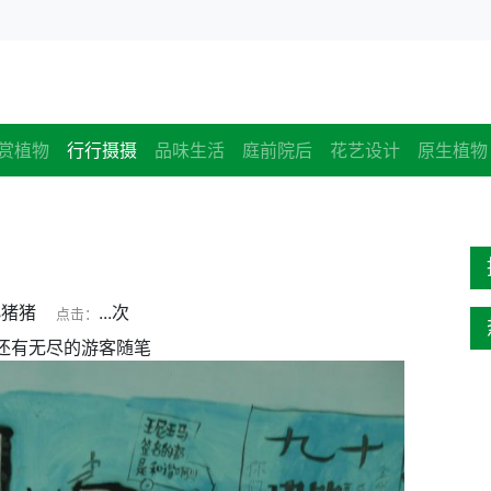
赏植物
行行摄摄
品味生活
庭前院后
花艺设计
原生植物
小猪猪
...
次
点击：
，还有无尽的游客随笔